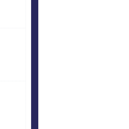
月 9日
トなし 2025年 08月 10日
月 16日
トなし 2025年 08月 17日