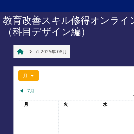
メインコンテンツへスキップする
教育改善スキル修得オンライ
（科目デザイン編）
2025年 08月
月
◀︎
7月
月曜日
火曜日
水曜日
月
火
水