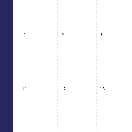
イベントなし 2025年 08月 4日
イベントなし 2025年 08月 5日
イベントなし 202
4
5
6
イベントなし 2025年 08月 11日
イベントなし 2025年 08月 12日
イベントなし 202
11
12
13