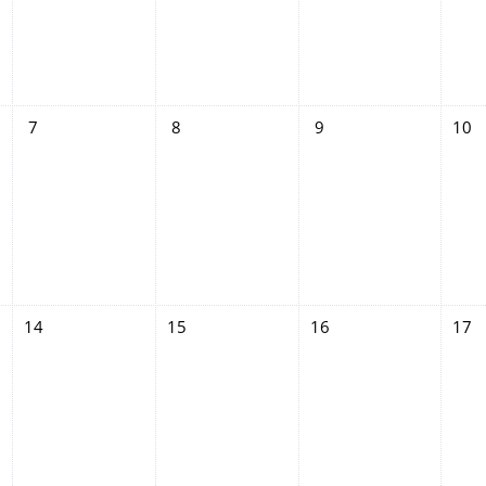
5年 08月 6日
イベントなし 2025年 08月 7日
イベントなし 2025年 08月 8日
イベントなし 2025年 08
イベン
7
8
9
10
5年 08月 13日
イベントなし 2025年 08月 14日
イベントなし 2025年 08月 15日
イベントなし 2025年 08
イベン
14
15
16
17