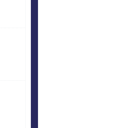
月 9日
トなし 2025年 08月 10日
月 16日
トなし 2025年 08月 17日