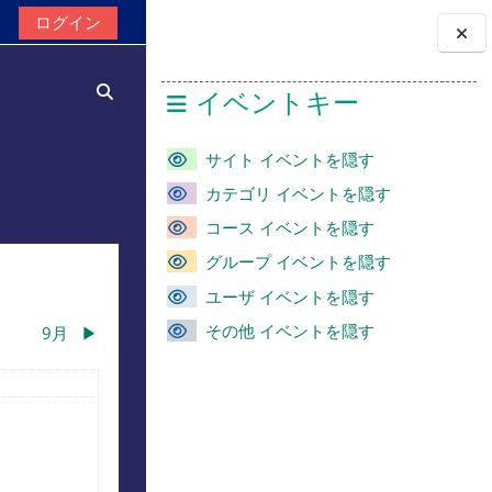
ログイン
ブロック
イベントキー
検索入力に切り替える
サイト イベントを隠す
カテゴリ イベントを隠す
コース イベントを隠す
グループ イベントを隠す
ユーザ イベントを隠す
その他 イベントを隠す
9月
▶︎
曜日
月 2日
トなし 2025年 08月 3日