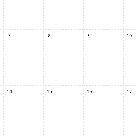
5年 08月 6日
イベントなし 2025年 08月 7日
イベントなし 2025年 08月 8日
イベントなし 2025年 08
イベン
7
8
9
10
5年 08月 13日
イベントなし 2025年 08月 14日
イベントなし 2025年 08月 15日
イベントなし 2025年 08
イベン
14
15
16
17