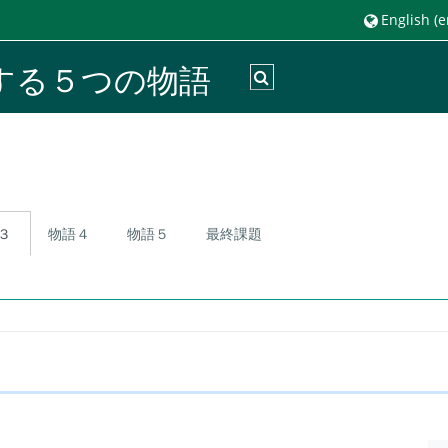
English ‎(en
する５つの物語
Toggle search input
３
物語４
物語５
最終課題