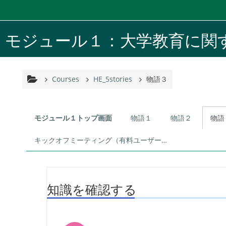
Skip to main content
モジュール１：大学教育に関
Courses
HE_5stories
物語３
Topic outline
モジュール１トップ画面
物語１
物語２
物語
キックオフミーティング（有料ユーザー0期のみ）
知識を確認する