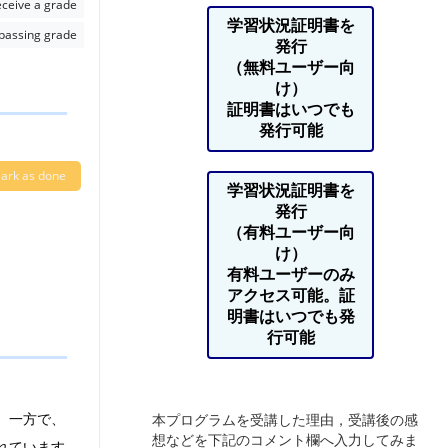
ceive a grade
学習状況証明書を
 passing grade
発行
（無料ユーザー向
け）
証明書はいつでも
発行可能
ark as done
学習状況証明書を
発行
（有料ユーザー向
け）
有料ユーザーのみ
アクセス可能。証
明書はいつでも発
）
行可能
。一方で、
本プログラムを受講した理由，受講後の感
想などを下記のコメント欄へ入力してみま
れています