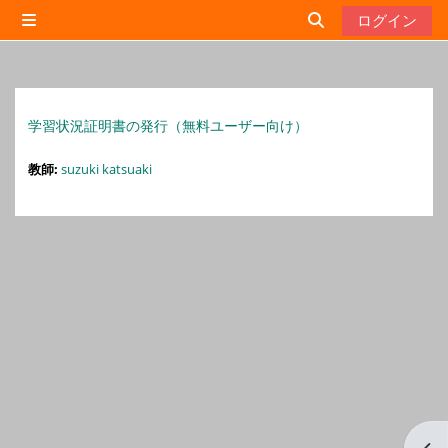
メインコンテンツへスキップする
ログイン
サイドパネル
検索入力に切り替
学習状況証明書の発行（無料ユーザー向け）
教師:
suzuki katsuaki