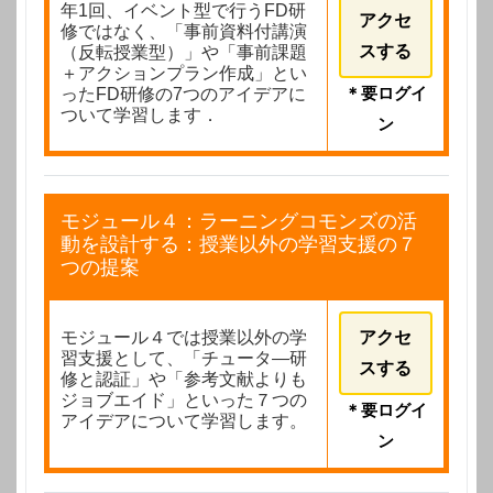
年1回、イベント型で行うFD研
アクセ
修ではなく、「事前資料付講演
（反転授業型）」や「事前課題
スする
＋アクションプラン作成」とい
ったFD研修の7つのアイデアに
＊要ログイ
ついて学習します．
ン
モジュール４：ラーニングコモンズの活
動を設計する：授業以外の学習支援の７
つの提案
モジュール４では授業以外の学
アクセ
習支援として、「チュータ―研
スする
修と認証」や「参考文献よりも
ジョブエイド」といった７つの
＊要ログイ
アイデアについて学習します。
ン