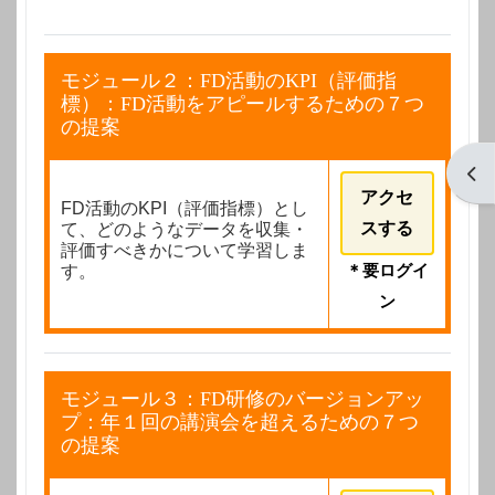
モジュール２：FD活動のKPI（評価指
標）：FD活動をアピールするための７つ
の提案
ブロ
アクセ
FD活動のKPI（評価指標）とし
て、どのようなデータを収集・
スする
評価すべきかについて学習しま
す。
＊要ログイ
ン
モジュール３：FD研修のバージョンアッ
プ：年１回の講演会を超えるための７つ
の提案