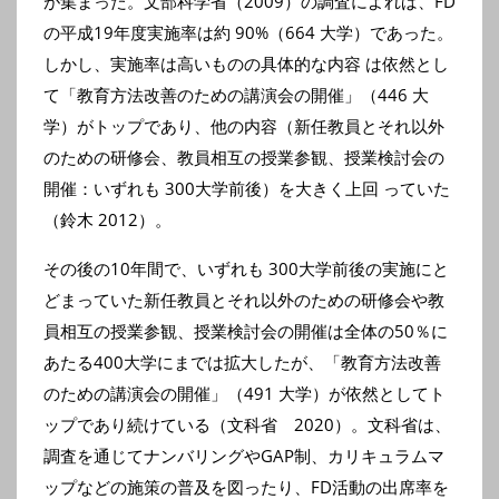
が集まった。文部科学省（2009）の調査によれば、FD
の平成19年度実施率は約 90%（664 大学）であった。
しかし、実施率は高いものの具体的な内容 は依然とし
て「教育方法改善のための講演会の開催」（446 大
学）がトップであり、他の内容（新任教員とそれ以外
のための研修会、教員相互の授業参観、授業検討会の
開催：いずれも 300大学前後）を大きく上回 っていた
（鈴木 2012）。
その後の10年間で、いずれも 300大学前後の実施にと
どまっていた新任教員とそれ以外のための研修会や教
員相互の授業参観、授業検討会の開催は全体の50％に
あたる400大学にまでは拡大したが、「教育方法改善
のための講演会の開催」
（491 大学）が依然としてト
ップであり続けている（文科省 2020）。文科省は、
調査を通じてナンバリングやGAP制、カリキュラムマ
ップなどの施策の普及を図ったり、FD活動の出席率を