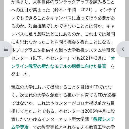
が高まり、大学自体のワンラックアップを試みること
への注目が集まった（鈴木・平岡 2021）。オンライ
ンでもできることをキャンパスに通って行う必要があ
るのか。対面授業でしかできないこととは何か。キャ
ンパスに通う意味はどこにあるのか。これまでは疑問
にも思わなかったことを問う機会を得たことになる。
コースインデックスを開く
ブロ
本プログラムを提供する熊本大学教授システム学研究
センター（以下、本センター）でも2021年3月に「
オ
ンライン教育の新たなモデルの構築に向けた提言
」を
発出した。
現在の大学において機能することを目指すFDではな
く、次世代の大学を創造する担い手を育てるFDが必要
ではないか。これは本センターがコロナ禍以前から目
指してきたことである。本センターは2006年4月に設
置したいわゆるインターネット型大学院「
教授システ
ム学専攻
」での教育実践とそれを支える教育工学の学