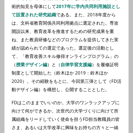
術的知見を母体にして
2017年に学内共同利用施設とし
て設置された研究組織
である。また、2018年度から
は、文科省教育関係共同利用拠点に選定された。専攻
開設以来、教育改革を推進するための研究成果を重
ね、また教員研修などのプログラムを提供してきた実
績が認められての選定であった。選定後の活動とし
て、「教育改善スキル修得オンラインプログラム」の
（
授業デザイン編
）と（
自律学習支援編
）を履修証明
制度として開始した（鈴木ほか 2019：鈴木ほか
2020）。その経験をもとに、今回第三弾として（FD活
動デザイン編）を構想し、公開することとした。
FDはこのままでいいのか。大学のワンラックアップに
向けて何ができるか。次世代の大学づくりに向けて所
属組織をリードしていく使命を担うFD担当教職員の皆
さま、あるいは大学改革に興味をお持ちの方々と一緒