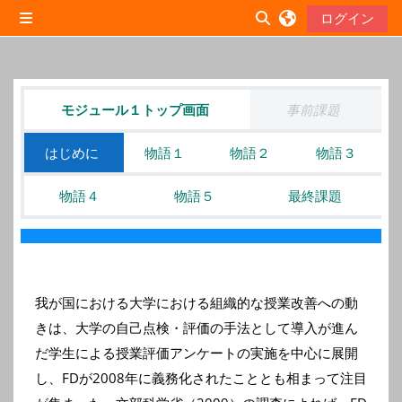
メインコンテンツへスキップする
ログイン
サイドパネル
検索入力に切り替え
セクションアウトライン
モジュール１トップ画面
事前課題
はじめに
物語１
物語２
物語３
物語４
物語５
最終課題
我が国における大学における組織的な授業改善への動
きは、
大学の自己点検・評価の手法として導入が進ん
だ学生による授業評価アンケートの実施を中心に展開
し、FDが2008年に義務化されたこととも相まって注目