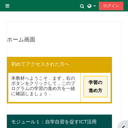
メインコンテンツへスキップする
検索入力に切り替
ログイン
サイドパネル
ホーム画面
初めてアクセスされた方へ
本教材へようこそ．まず，右の
学習の
ボタンをクリックして，このプ
ログラムの学習の進め方を一緒
進め方
に確認しましょう．
モジュール１：自学自習を促すICT活用
ブ