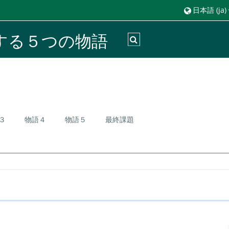
日本語 ‎(ja)‎
する５つの物語
検索入力に切り替える
３
物語４
物語５
最終課題