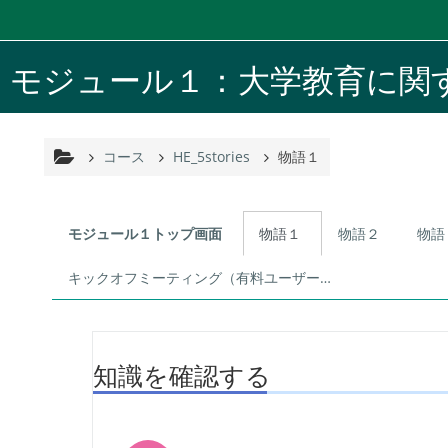
メインコンテンツへスキップする
モジュール１：大学教育に関
コース
HE_5stories
物語１
トピックアウトライン
モジュール１トップ画面
物語１
物語２
物語
キックオフミーティング（有料ユーザー0期のみ）
知識を確認する