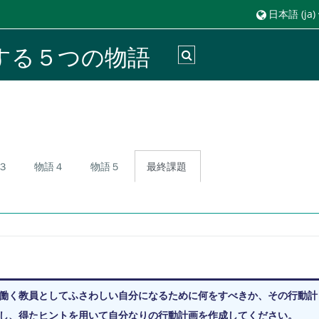
日本語 ‎(ja)‎
する５つの物語
検索入力に切り替える
３
物語４
物語５
最終課題
働く教員としてふさわしい自分になるために何をすべきか、その行動計
し、得たヒントを用いて自分なりの行動計画を作成してください。