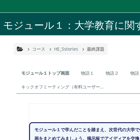
メインコンテンツへスキップする
モジュール１：大学教育に関
コース
HE_5stories
最終課題
トピックアウトライン
モジュール１トップ画面
物語１
物語２
物語
キックオフミーティング（有料ユーザー0期のみ）
モジュール１で学んだことを踏まえ、次世代の大学で
画をまとめてみましょう。掲示板でアイディアを交換