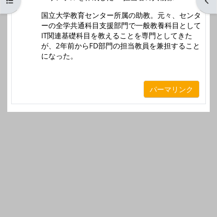
コースインデックスを開く
ブロ
国立大学教育センター所属の助教。元々、センタ
ーの全学共通科目支援部門で一般教養科目として
IT関連基礎科目を教えることを専門としてきた
が、2年前からFD部門の担当教員を兼担すること
になった。
パーマリンク