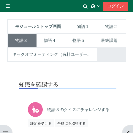
メインコンテンツへスキップする
検索入力に切り替
ログイン
サイドパネル
トピックアウトライン
モジュール１トップ画面
物語１
物語２
物語３
物語４
物語５
最終課題
キックオフミーティング（有料ユーザー0期のみ）
知識を確認する
小テスト
物語３のクイズにチャレンジする
評定を受ける
合格点を取得する
コースインデックスを開く
ブ