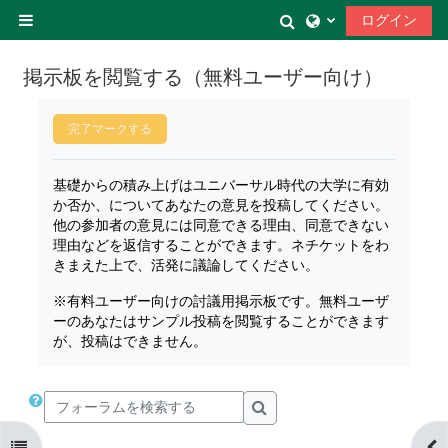
メインコンテンツへスキップする
検索入力に切り替
ログイン
サイドパネル
掲示板を閲覧する（無料ユーザー向け）
完了要件
完了マークする
基礎からの積み上げはユニバーサル時代の大学に有効
か否か、についてあなたの意見を投稿してください。
他の参加者の意見には同意できる理由、同意できない
理由などを返信することができます。ネチケットをわ
きまえた上で、活発に議論してください。
※有料ユーザー向けの討議用掲示板です。無料ユーザ
ーのあなたはサンプル投稿を閲覧することができます
が、投稿はできません。
フォーラムを検索する
フォーラムを検索する
コースインデックスを開く
ブ