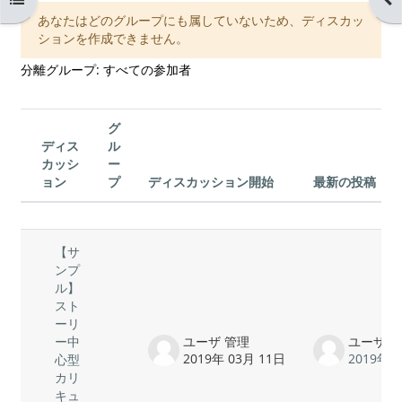
あなたはどのグループにも属していないため、ディスカッ
ションを作成できません。
分離グループ: すべての参加者
グ
ディス
ル
カッシ
ー
ョン
プ
ディスカッション開始
最新の投稿
ステータス
ディスカッション一覧です。1 / 1 
【サ
ンプ
ル】
スト
ーリ
ユーザ 管理
ユーザ 
ー中
2019年 03月 11日
2019年 
心型
カリ
キュ