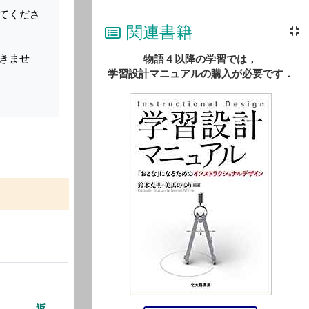
てくださ
関連書籍
きませ
物語４以降の学習では，
学習設計マニュアルの購入が必要です．
返