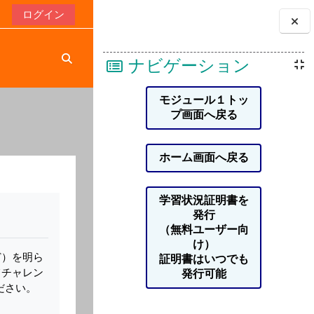
ログイン
ブロック
ナビゲーション
検索入力に切り替える
モジュール１トッ
プ画面へ戻る
ホーム画面へ戻る
学習状況証明書を
発行
（無料ユーザー向
け）
ど）を明ら
証明書はいつでも
てチャレン
発行可能
ださい。