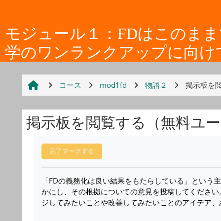
メインコンテンツへスキップする
モジュール１：FDはこのま
学のワンランクアップに向け
コース
mod1fd
物語２
掲示板を
掲示板を閲覧する（無料ユー
完了要件
完了マークする
「FDの義務化は良い結果をもたらしている」という
かにし、その根拠についての意見を投稿してください
ジしてみたいことや改善してみたいことのアイデア、